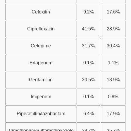
Cefoxitin
9.2%
17.6%
Ciprofloxacin
41.5%
28.9%
Cefepime
31.7%
30.4%
Ertapenem
0.1%
1.1%
Gentamicin
30.5%
13.9%
Imipenem
0.1%
0.8%
Piperacillin/tazobactam
6.4%
17.9%
Trimethoprim/Sulfamethoxazole
38.7%
25.7%