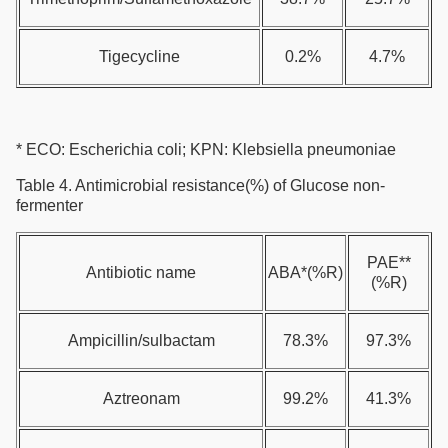
Tigecycline
0.2%
4.7%
* ECO: Escherichia coli; KPN: Klebsiella pneumoniae
Table 4. Antimicrobial resistance(%) of Glucose non-
fermenter
PAE**
Antibiotic name
ABA*(%R)
(%R)
Ampicillin/sulbactam
78.3%
97.3%
Aztreonam
99.2%
41.3%