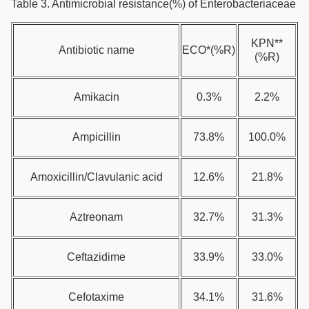
Table 3. Antimicrobial resistance(%) of Enterobacteriaceae
KPN**
Antibiotic name
ECO*(%R)
(%R)
Amikacin
0.3%
2.2%
Ampicillin
73.8%
100.0%
Amoxicillin/Clavulanic acid
12.6%
21.8%
Aztreonam
32.7%
31.3%
Ceftazidime
33.9%
33.0%
Cefotaxime
34.1%
31.6%