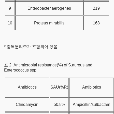
9
Enterobacter aerogenes
219
10
Proteus mirabilis
168
* 중복분리주가 포함되어 있음
표 2. Antimicrobial resistance(%) of S.aureus and
Enterococcus spp.
Antibiotics
SAU(%R)
Antibiotics
Clindamycin
50.8%
Ampicillin/sulbactam