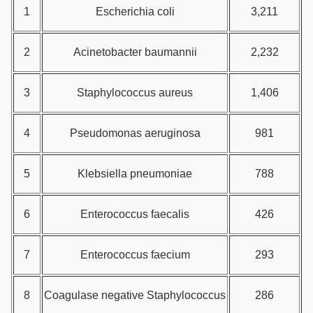
1
Escherichia coli
3,211
2
Acinetobacter baumannii
2,232
3
Staphylococcus aureus
1,406
4
Pseudomonas aeruginosa
981
5
Klebsiella pneumoniae
788
6
Enterococcus faecalis
426
7
Enterococcus faecium
293
8
Coagulase negative Staphylococcus
286