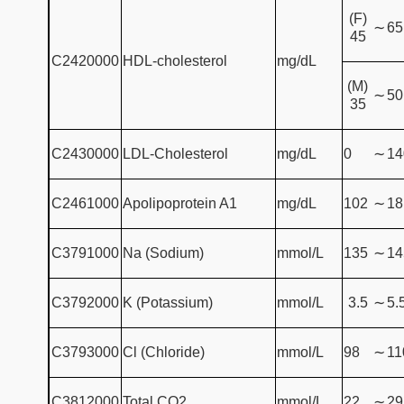
(F)
∼
65
45
C2420000
HDL-cholesterol
mg/dL
(M)
∼
50
35
C2430000
LDL-Cholesterol
mg/dL
0
∼
14
C2461000
Apolipoprotein A1
mg/dL
102
∼
18
C3791000
Na (Sodium)
mmol/L
135
∼
14
C3792000
K (Potassium)
mmol/L
3.5
∼
5.
C3793000
Cl (Chloride)
mmol/L
98
∼
11
C3812000
Total CO2
mmol/L
22
∼
29