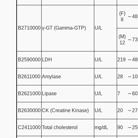
(F)
∼
48
8
B2710000
γ-GT (Gamma-GTP)
U/L
(M)
∼
73
12
B2590000
LDH
U/L
219
∼
48
B2611000
Amylase
U/L
28
∼
10
B2621000
Lipase
U/L
7
∼
60
B2630000
CK (Creatine Kinase)
U/L
20
∼
27
C2411000
Total cholesterol
mg/dL
90
∼
25