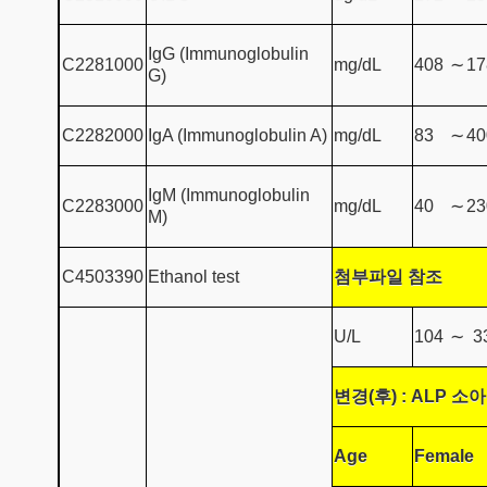
IgG (Immunoglobulin
C2281000
mg/dL
408
∼
17
G)
C2282000
IgA (Immunoglobulin A)
mg/dL
83
∼
40
IgM (Immunoglobulin
C2283000
mg/dL
40
∼
23
M)
C4503390
Ethanol test
첨부파일 참조
U/L
104
∼
3
변경(후) : ALP 소
Age
Female