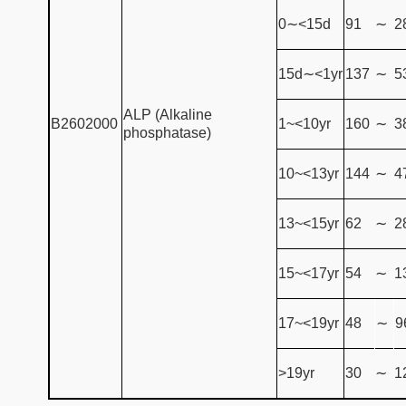
0∼<15d
91
∼
2
15d∼<1yr
137
∼
5
ALP (Alkaline
B2602000
1~<10yr
160
∼
3
phosphatase)
10~<13yr
144
∼
4
13~<15yr
62
∼
2
15~<17yr
54
∼
1
17~<19yr
48
∼
9
>19yr
30
∼
1