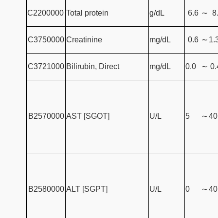
C2200000
Total protein
g/dL
6.6
∼
8
C3750000
Creatinine
mg/dL
0.6
∼
1.
C3721000
Bilirubin, Direct
mg/dL
0.0
∼
0.
B2570000
AST [SGOT]
U/L
5
∼
40
B2580000
ALT [SGPT]
U/L
0
∼
40