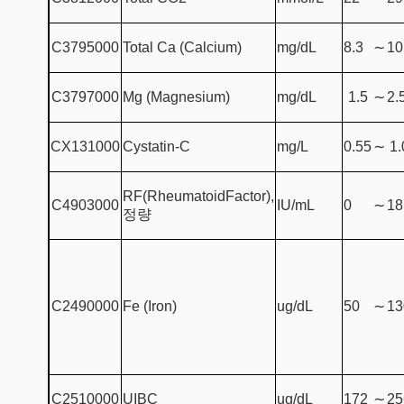
C3795000
Total Ca (Calcium)
mg/dL
8.3
∼
10
C3797000
Mg (Magnesium)
mg/dL
1.5
∼
2.
CX131000
Cystatin-C
mg/L
0.55
∼
1.
RF(RheumatoidFactor),
C4903000
IU/mL
0
∼
18
정량
C2490000
Fe (Iron)
ug/dL
50
∼
13
C2510000
UIBC
ug/dL
172
∼
25