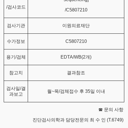
/검사코드
/C5807210
검사기관
이원의료재단
수가정보
C5807210
용기/검체
EDTA/WB(2개)
참고치
결과참조
검사일/결
월~목/검체접수 후 35일 이내
과보고
☎ 문의 사항
진단검사의학과 담당전문의 최 수 인 (T.6749)