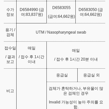
D6583055
수가
D6584990 (급
D6583050 (급
정보
여:83,837원)
여:64,662원)
(급여:64,662원)
용기 /
UTM / Nasopharyngeal swab
검체
접수일
매일
매일
/ 결과
/ 접수 후 1시간
/ 접수 후 1시간 20분 이내
보고
이내
응급실
응급실 외
검체가 혼탁하거나, 부유물이 많
비고
은 검체인 경우
Invalid 가능성이 높아 주의를 요
함.