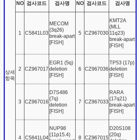
NO
검사코드
검사명
NO
검사코드
검사명
KMT2A
MECOM
(MLL
(3q26)
1
C5841L03
5
CZ967030
11q23)
break-apart
break-apart
[FISH]
[FISH]
EGR1 (5q)
TP53 (17p)
2
CZ967017
deletion
6
CZ967036
deletion
상세
[FISH]
[FISH]
항목
D7S486
RARA
(7q)
(17q21)
3
CZ967016
7
CZ967033
deletion
break-apart
[FISH]
[FISH]
NUP98
D20S108
(11p15.4)
(20q)
4
C5841L04
8
CZ967015