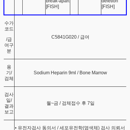
break-apart
deletion
[FISH]
[FISH]
수가
코드
C5841G020 / 급여
/급
여구
분
용
기/
Sodium Heparin 9ml / Bone Marrow
검체
검사
일/
월~금 / 검체접수 후 7일
결과
보고
⦁ 유전자검사 동의서 / 세포유전학(염색체) 검사 의뢰서