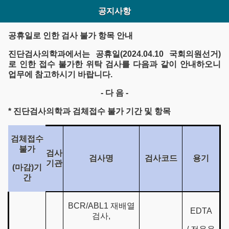
공지사항
공휴일로 인한 검사 불가 항목 안내
진단검사의학과에서는
공휴일(2024.04.10 국회의원선거)
로 인한
접수 불가한 위탁 검사
를 다음과 같이 안내하오니
업무에 참고하시기 바랍니다.
-
다 음 -
*
진단검사의학과 검체접수 불가 기간 및 항목
검체접수
불가
검사
검사명
검사코드
용기
기관
(마감)기
간
BCR/ABL1 재배열
EDTA
검사,