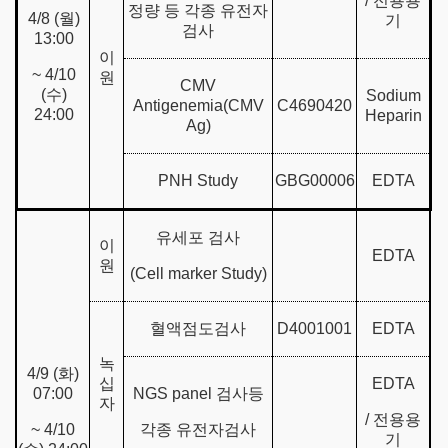
/ 전용용
정량 등 각종 유전자
4/8 (월)
기
검사
13:00
이
~ 4/10
원
CMV
(수)
Sodium
Antigenemia(CMV
C4690420
24:00
Heparin
Ag)
PNH Study
GBG00006
EDTA
유세포 검사
이
EDTA
원
(Cell marker Study)
혈액점도검사
D4001001
EDTA
녹
4/9 (화)
십
EDTA
07:00
NGS panel 검사등
자
/ 전용용
~ 4/10
각종 유전자검사
기