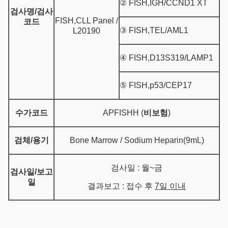
② FISH,IGH/CCND1 XT
검사명/검사
FISH,CLL Panel /
코드
③ FISH,TEL/AML1
L20190
④ FISH,D13S319/LAMP1
⑤ FISH,p53/CEP17
수가코드
APFISHH (
비보험
)
검체/용기
Bone Marrow / Sodium Heparin(9mL)
검사일 : 월~금
검사일/보고
일
결과보고 : 접수 후
7일 이내